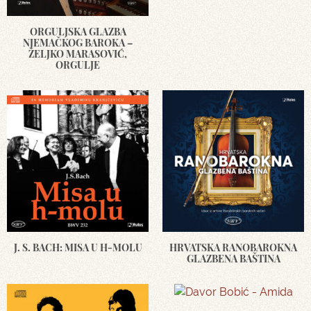
ORGULJSKA GLAZBA
NJEMAČKOG BAROKA –
ŽELJKO MARASOVIĆ,
ORGULJE
J. S. BACH: MISA U H-MOLU
HRVATSKA RANOBAROKNA
GLAZBENA BAŠTINA