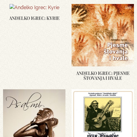
ANĐELKO IGREC: KYRIE
ANĐELKO IGREC: PJESME
ŠTOVANJA I HVALE