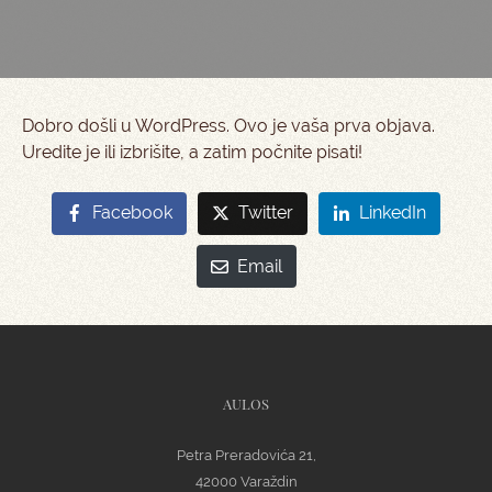
Dobro došli u WordPress. Ovo je vaša prva objava.
Uredite je ili izbrišite, a zatim počnite pisati!
Facebook
Twitter
LinkedIn
Email
AULOS
Petra Preradovića 21,
42000 Varaždin