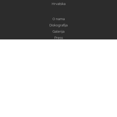
Hrvatska
O nama
Diskografija
Galerija
Press
Kontakt
© 2026. – Aulos. All rights reserved.