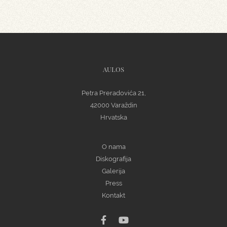
AULOS
Petra Preradovića 21,
42000 Varaždin
Hrvatska
O nama
Diskografija
Galerija
Press
Kontakt