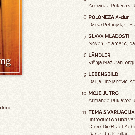
Armando Puklavec, ba
POLONEZA A-dur
Darko Petrinjak, gitar
SLAVA MLADOSTI
Neven Belamarić, ba
LÄNDLER
Višnja Mažuran, orgu
LEBENSBILD
Darija Hreljanović, s
MOJE JUTRO
Armando Puklavec, ba
durić
TEMA S VARIJACIJA
(Introduction und Var
Operr Die Braut Aube
Danko Jukić, gitara