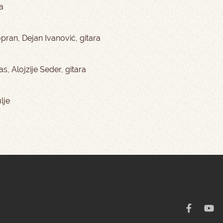
a
opran, Dejan Ivanović, gitara
s, Alojzije Seder, gitara
lje