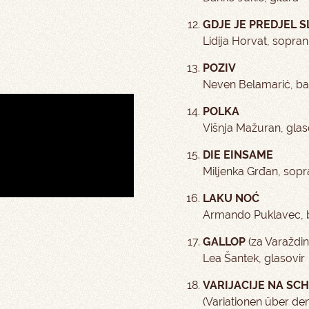
GDJE JE PREDJEL 
Lidija Horvat, sopran
POZIV
Neven Belamarić, ba
POLKA
Višnja Mažuran, glas
DIE EINSAME
Miljenka Grđan, sopr
LAKU NOĆ
Armando Puklavec, ba
G
ALLOP
(za Varaždins
Lea Šantek, glasovir
VARIJACIJE NA SC
(Variationen über de