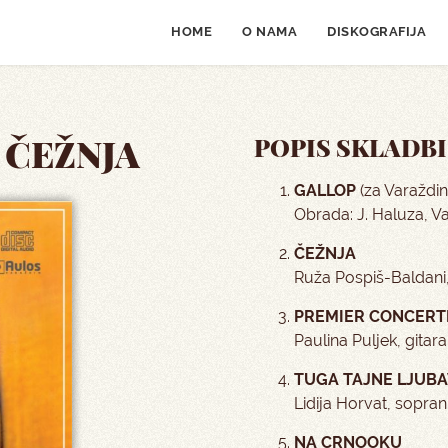
HOME
O NAMA
DISKOGRAFIJA
 ČEŽNJA
POPIS SKLADBI
GALLOP
(za Varaždin
Obrada: J. Haluza, V
ČEŽNJA
Ruža Pospiš-Baldani,
PREMIER CONCERT
Paulina Puljek, gitara
TUGA TAJNE LJUBA
Lidija Horvat, sopran
NA CRNOOKU