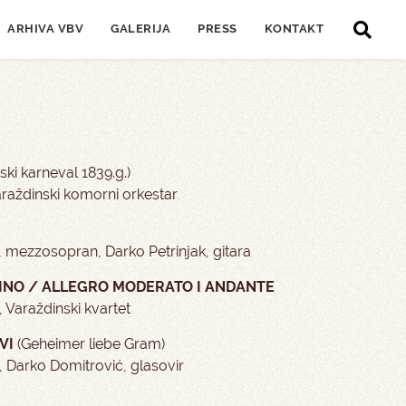
ARHIVA VBV
GALERIJA
PRESS
KONTAKT
ski karneval 1839.g.)
araždinski komorni orkestar
 mezzosopran, Darko Petrinjak, gitara
INO / ALLEGRO MODERATO I ANDANTE
, Varaždinski kvartet
VI
(Geheimer liebe Gram)
, Darko Domitrović, glasovir