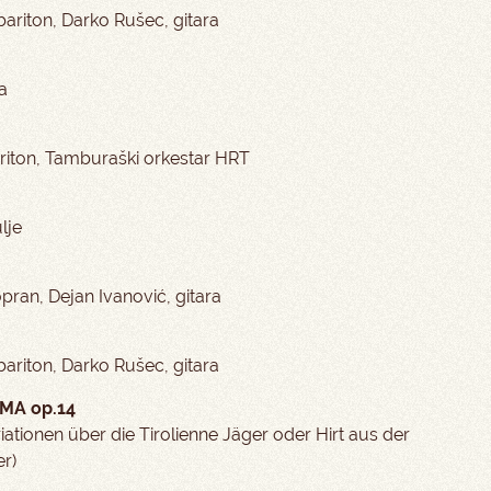
riton, Darko Rušec, gitara
a
riton, Tamburaški orkestar HRT
lje
opran, Dejan Ivanović, gitara
riton, Darko Rušec, gitara
MA op.14
iationen über die Tirolienne Jäger oder Hirt aus der
r)