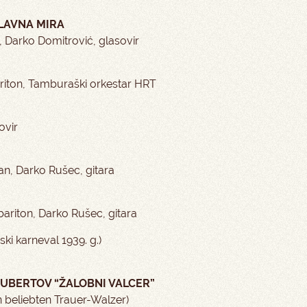
SLAVNA MIRA
, Darko Domitrović, glasovir
riton, Tamburaški orkestar HRT
ovir
an, Darko Rušec, gitara
riton, Darko Rušec, gitara
ki karneval 1939. g.)
HUBERTOV “ŽALOBNI VALCER”
n beliebten Trauer-Walzer)