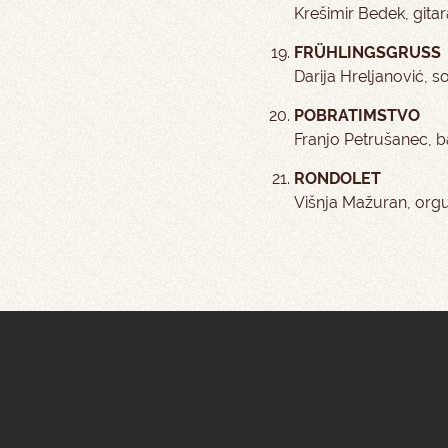
Krešimir Bedek, gitar
FRÜHLINGSGRUSS
Darija Hreljanović, s
POBRATIMSTVO
Franjo Petrušanec, ba
RONDOLET
Višnja Mažuran, orgu