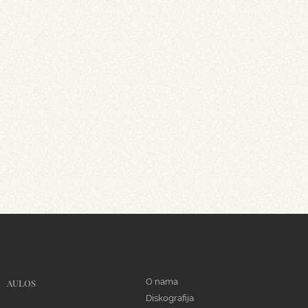
O nama
AULOS
Diskografija