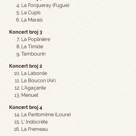
La Forqueray (Fugue)
La Cupis
La Marais
Koncert broj 3
La Poplinière
La Timide
Tambourin
Koncert broj 2
La Laborde
La Boucon (Air)
L’Agaç
ante
Menuet
Koncert broj 4
La Pantomime (Loure)
L’ Indiscrète
La Fremeau