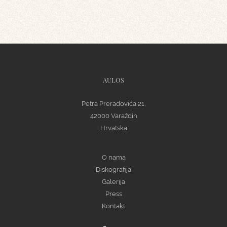
AULOS
Petra Preradovića 21,
42000 Varaždin
Hrvatska
O nama
Diskografija
Galerija
Press
Kontakt