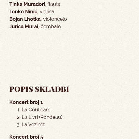
Tinka Muradori
, flauta
Tonko Ninić
, violina
Bojan Lhotka
, violončelo
Jurica Murai
, čembalo
POPIS SKLADBI
Koncert broj 1
La Coulicam
La Livri (Rondeau)
La Vézinet
Koncert broj 5