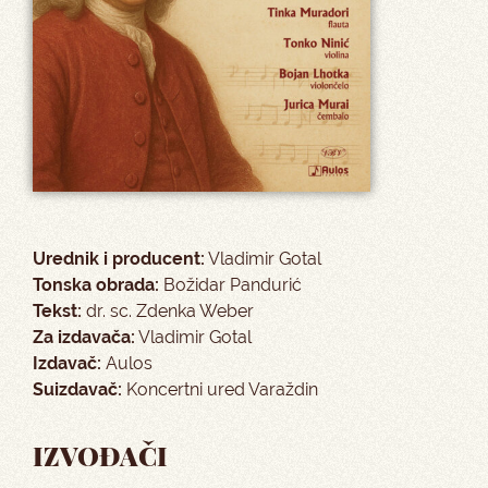
Urednik i producent:
Vladimir Gotal
Tonska obrada:
Božidar Pandurić
Tekst:
dr. sc. Zdenka Weber
Za izdavača:
Vladimir Gotal
Izdavač:
Aulos
Suizdavač:
Koncertni ured Varaždin
IZVOĐAČI