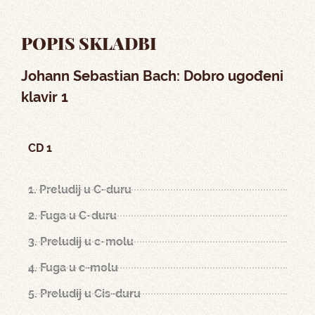
POPIS SKLADBI
Johann Sebastian Bach: Dobro ugođeni
klavir 1
CD 1
1. Preludij u C-duru
2. Fuga u C-duru
3. Preludij u c-molu
4. Fuga u c-molu
5. Preludij u Cis-duru