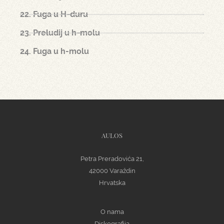
22. Fuga u H-duru
23. Preludij u h-molu
24. Fuga u h-molu
AULOS
Petra Preradovića 21,
42000 Varaždin
Hrvatska
O nama
Diskografija