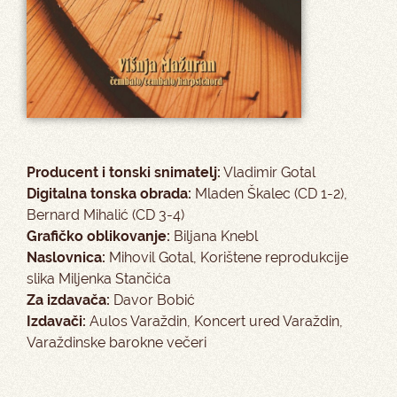
Producent i tonski snimatelj:
Vladimir Gotal
Digitalna tonska obrada:
Mladen Škalec (CD 1-2),
Bernard Mihalić (CD 3-4)
Grafičko oblikovanje:
Biljana Knebl
Naslovnica:
Mihovil Gotal, Korištene reprodukcije
slika Miljenka Stančića
Za izdavača:
Davor Bobić
Izdavači:
Aulos Varaždin, Koncert ured Varaždin,
Varaždinske barokne večeri