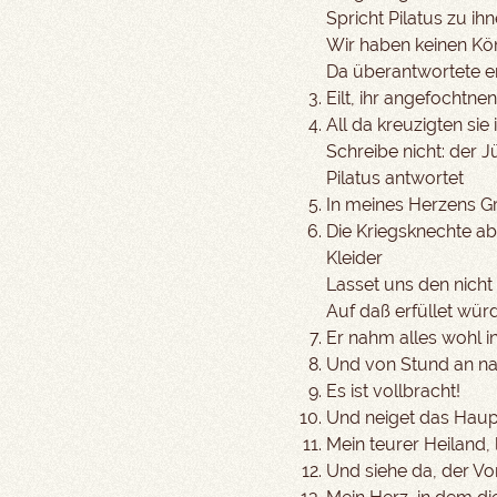
Spricht Pilatus zu ih
Wir haben keinen Kö
Da überantwortete er
Eilt, ihr angefochtne
All da kreuzigten sie 
Schreibe nicht: der 
Pilatus antwortet
In meines Herzens G
Die Kriegsknechte ab
Kleider
Lasset uns den nicht 
Auf daß erfüllet würd
Er nahm alles wohl i
Und von Stund an na
Es ist vollbracht!
Und neiget das Haup
Mein teurer Heiland, 
Und siehe da, der Vo