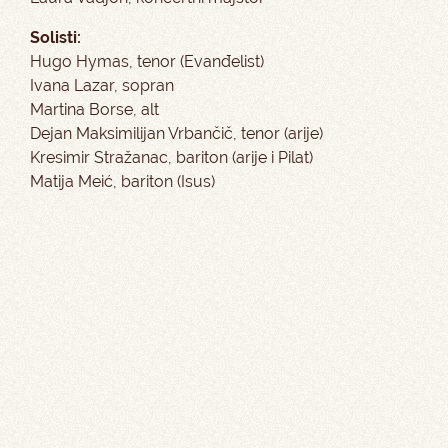
Solisti:
Hugo Hymas, tenor (Evanđelist)
Ivana Lazar, sopran
Martina Borse, alt
Dejan Maksimilijan Vrbančič, tenor (arije)
Kresimir Stražanac, bariton (arije i Pilat)
Matija Meić, bariton (Isus)