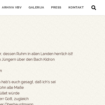
ARHIVA VBV
GALERIJA
PRESS
KONTAKT
, dessen Ruhm in allen Landen herrlich ist!
en Jüngern über den Bach Kidron
h
en
 hab’s euch gesagt, daß ich’s sei
 ohn alle Maße
üllet würde
rr Gott, zugleich
 der Oberhauptmann