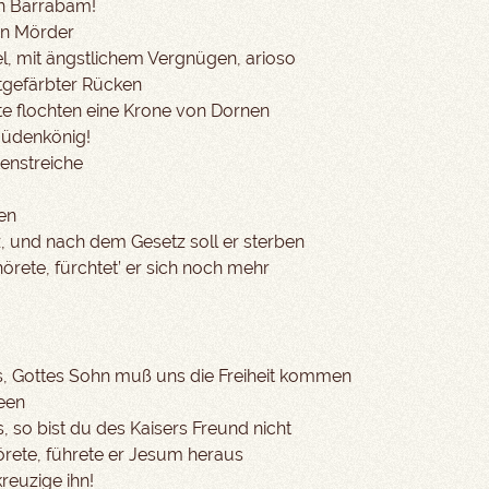
rn Barrabam!
in Mörder
l, mit ängstlichem Vergnügen, arioso
tgefärbter Rücken
te flochten eine Krone von Dornen
 Jüdenkönig!
enstreiche
nen
, und nach dem Gesetz soll er sterben
örete, fürchtet’ er sich noch mehr
s, Gottes Sohn muß uns die Freiheit kommen
een
, so bist du des Kaisers Freund nicht
örete, führete er Jesum heraus
reuzige ihn!