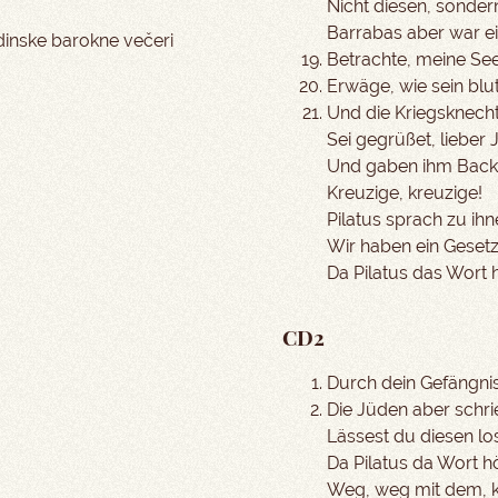
Nicht diesen, sonde
Barrabas aber war e
dinske barokne večeri
Betrachte, meine See
Erwäge, wie sein blu
Und die Kriegsknech
Sei gegrüßet, lieber
Und gaben ihm Back
Kreuzige, kreuzige!
Pilatus sprach zu ih
Wir haben ein Gesetz
Da Pilatus das Wort h
CD2
Durch dein Gefängni
Die Jüden aber schri
Lässest du diesen los
Da Pilatus da Wort h
Weg, weg mit dem, k