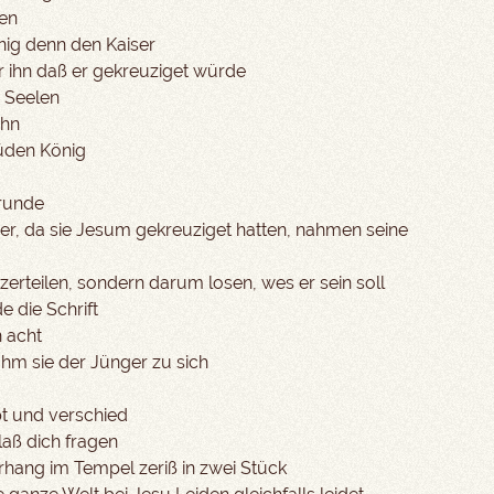
nen
nig denn den Kaiser
 ihn daß er gekreuziget würde
n Seelen
ihn
Jüden König
runde
er, da sie Jesum gekreuziget hatten, nahmen seine
zerteilen, sondern darum losen, wes er sein soll
e die Schrift
n acht
hm sie der Jünger zu sich
t und verschied
laß dich fragen
rhang im Tempel zeriß in zwei Stück