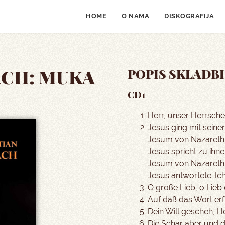
HOME
O NAMA
DISKOGRAFIJA
ACH: MUKA
POPIS SKLADBI
CD1
Herr, unser Herrscher
Jesus ging mit sein
Jesum von Nazaret
Jesus spricht zu ihn
Jesum von Nazareth
Jesus antwortete: Ich
O große Lieb, o Lieb
Auf daß das Wort erf
Dein Will gescheh, He
Die Schar aber und