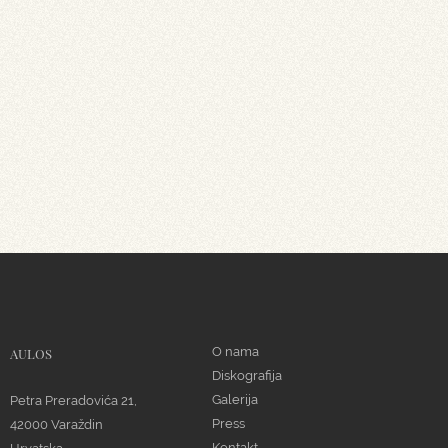
O nama
AULOS
Diskografija
Galerija
Petra Preradovića 21,
Press
42000 Varaždin
Kontakt