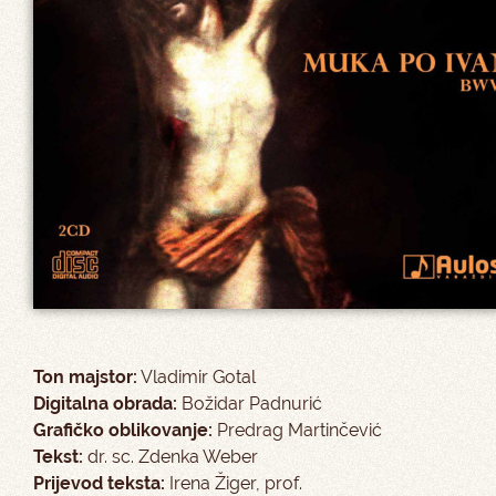
Ton majstor:
Vladimir Gotal
Digitalna obrada:
Božidar Padnurić
Grafičko oblikovanje:
Predrag Martinčević
Tekst:
dr. sc. Zdenka Weber
Prijevod teksta:
Irena Žiger, prof.