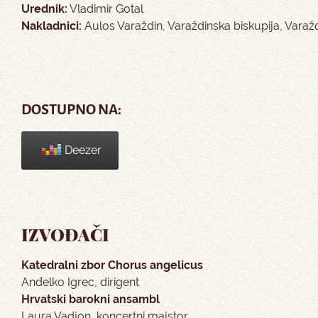
Urednik:
Vladimir Gotal
Nakladnici:
Aulos Varaždin, Varaždinska biskupija, Varaž
DOSTUPNO NA:
Deezer
IZVOĐAČI
Katedralni zbor Chorus angelicus
Anđelko Igrec, dirigent
Hrvatski barokni ansambl
Laura Vadjon, koncertni majstor