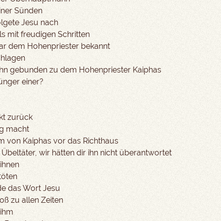
iner Sünden
olgete Jesu nach
lls mit freudigen Schritten
ar dem Hohenpriester bekannt
chlagen
ihn gebunden zu dem Hohenpriester Kaiphas
Jünger einer?
kt zurück
lig macht
um von Kaiphas vor das Richthaus
 Übeltäter, wir hätten dir ihn nicht überantwortet
 ihnen
töten
de das Wort Jesu
oß zu allen Zeiten
 ihm