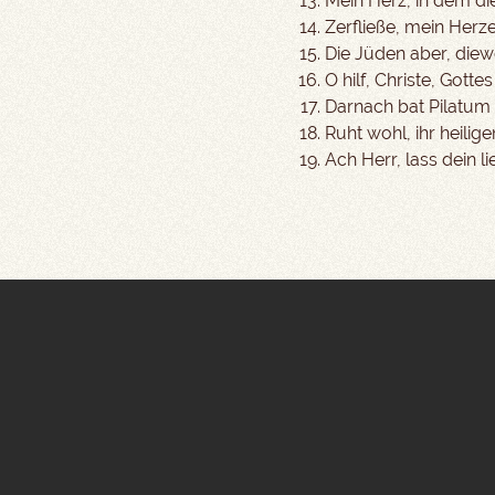
Mein Herz, in dem die
Zerfließe, mein Herze
Die Jüden aber, diew
O hilf, Christe, Gotte
Darnach bat Pilatum
Ruht wohl, ihr heilig
Ach Herr, lass dein l