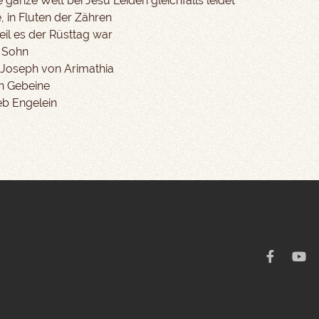
 ganze Welt bei Jesu Leiden gleichfalls leidet
, in Fluten der Zähren
eil es der Rüsttag war
s Sohn
 Joseph von Arimathia
en Gebeine
ieb Engelein