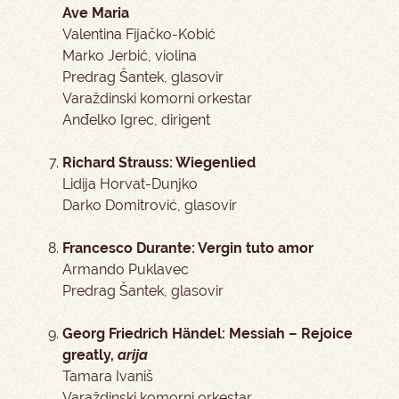
Ave Maria
Valentina Fijačko-Kobić
Marko Jerbić, violina
Predrag Šantek, glasovir
Varaždinski komorni orkestar
Anđelko Igrec, dirigent
Richard Strauss: Wiegenlied
Lidija Horvat-Dunjko
Darko Domitrović, glasovir
Francesco Durante: Vergin tuto amor
Armando Puklavec
Predrag Šantek, glasovir
Georg Friedrich Händel: Messiah – Rejoice
greatly,
arija
Tamara Ivaniš
Varaždinski komorni orkestar