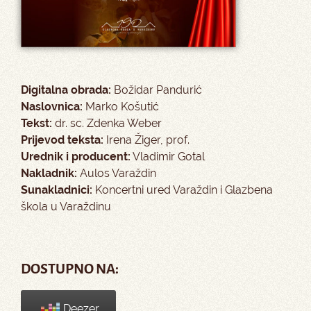
Digitalna obrada:
Božidar Pandurić
Naslovnica:
Marko Košutić
Tekst:
dr. sc. Zdenka Weber
Prijevod teksta:
Irena Žiger, prof.
Urednik i producent:
Vladimir Gotal
Nakladnik:
Aulos Varaždin
Sunakladnici:
Koncertni ured Varaždin i Glazbena
škola u Varaždinu
DOSTUPNO NA:
Deezer