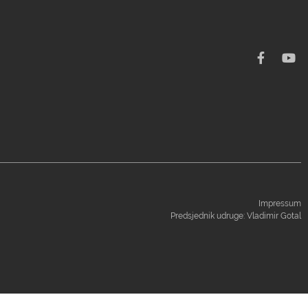
Impressum
Predsjednik udruge: Vladimir Gotal