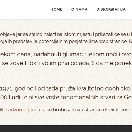
HOME
O NAMA
DISKOGRAFIJA
objave jer se stalno nalazi na istom mjestu i prikazati će se u
oja ih predstavlja potencijalnim posjetiteljima web stranice.
ijekom dana, nadahnuti glumac tijekom noći i ovo
se zove Floki i volim piña colada. (I da me ponek
971. godine i od tada pruža kvalitetne doohicke
0 ljudi i čini sve vrste fenomenalnih stvari za G
iti
nadzornu ploču
kako bi obrisali ovu stranicu i kreirali nove