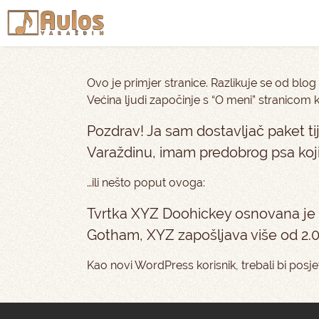
Ovo je primjer stranice. Razlikuje se od blog 
Većina ljudi započinje s “O meni” stranicom k
Pozdrav! Ja sam dostavljač paket t
Varaždinu, imam predobrog psa koji 
…ili nešto poput ovoga:
Tvrtka XYZ Doohickey osnovana je 1
Gotham, XYZ zapošljava više od 2.00
Kao novi WordPress korisnik, trebali bi posjet