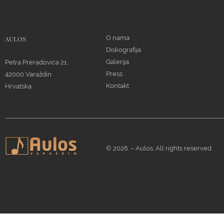
O nama
AULOS
Diskografija
Galerija
Petra Preradovića 21,
Press
42000 Varaždin
Kontakt
Hrvatska
© 2026. – Aulos. All rights reserved.