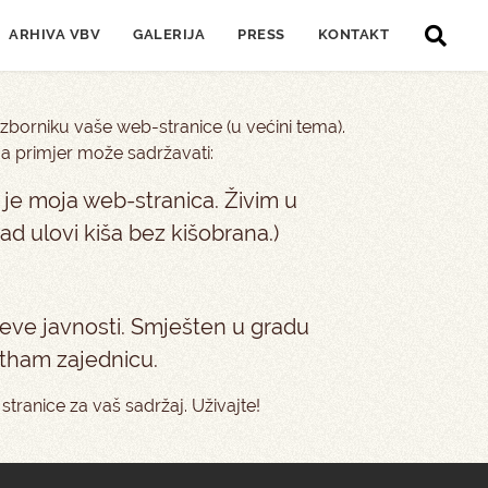
ARHIVA VBV
GALERIJA
PRESS
KONTAKT
 izborniku vaše web-stranice (u većini tema).
 Na primjer može sadržavati:
 je moja web-stranica. Živim u
ad ulovi kiša bez kišobrana.)
jeve javnosti. Smješten u gradu
otham zajednicu.
 stranice za vaš sadržaj. Uživajte!