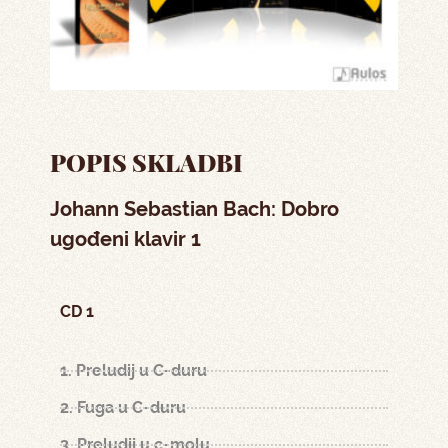
POPIS SKLADBI
Johann Sebastian Bach: Dobro
ugođeni klavir 1
CD 1
1. Preludij u C-duru
2. Fuga u C-duru
3. Preludij u c-molu