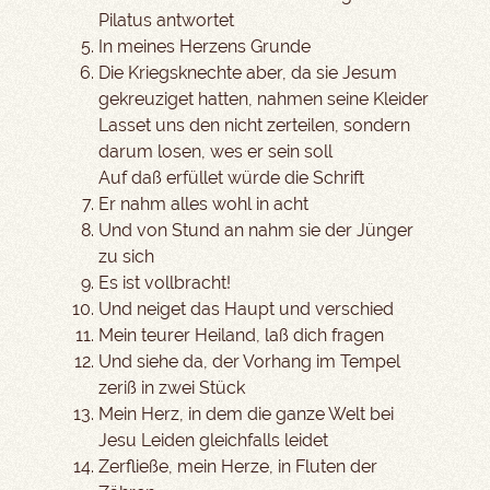
Pilatus antwortet
In meines Herzens Grunde
Die Kriegsknechte aber, da sie Jesum
gekreuziget hatten, nahmen seine Kleider
Lasset uns den nicht zerteilen, sondern
darum losen, wes er sein soll
Auf daß erfüllet würde die Schrift
Er nahm alles wohl in acht
Und von Stund an nahm sie der Jünger
zu sich
Es ist vollbracht!
Und neiget das Haupt und verschied
Mein teurer Heiland, laß dich fragen
Und siehe da, der Vorhang im Tempel
zeriß in zwei Stück
Mein Herz, in dem die ganze Welt bei
Jesu Leiden gleichfalls leidet
Zerfließe, mein Herze, in Fluten der