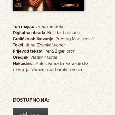
Ton majstor:
Vladimir Gotal
Digitalna obrada:
Božidar Padnurić
Grafičko oblikovanje:
Predrag Martinčević
Tekst:
dr. sc. Zdenka Weber
Prijevod teksta:
Irena Žiger, prof.
Urednik:
Vladimir Gotal
Nakladnici:
Aulos Varaždin, Varaždinska
biskupija, Varaždinske barokne večeri
DOSTUPNO NA:
Deezer