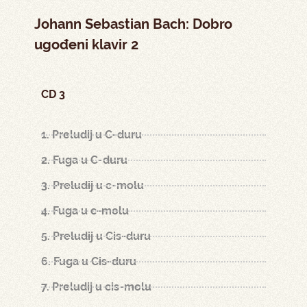
Johann Sebastian Bach: Dobro
ugođeni klavir 2
CD 3
1. Preludij u C-duru
2. Fuga u C-duru
3. Preludij u c-molu
4. Fuga u c-molu
5. Preludij u Cis-duru
6. Fuga u Cis-duru
7. Preludij u cis-molu