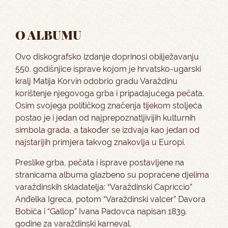
O ALBUMU
Ovo diskografsko izdanje doprinosi obilježavanju
550. godišnjice isprave kojom je hrvatsko-ugarski
kralj Matija Korvin odobrio gradu Varaždinu
korištenje njegovoga grba i pripadajućega pečata.
Osim svojega političkog značenja tijekom stoljeća
postao je i jedan od najprepoznatljivijih kulturnih
simbola grada, a također se izdvaja kao jedan od
najstarijih primjera takvog znakovlja u Europi.
Preslike grba, pečata i isprave postavljene na
stranicama albuma glazbeno su popraćene djelima
varaždinskih skladatelja: “Varaždinski Capriccio”
Anđelka Igreca, potom “Varaždinski valcer” Davora
Bobića i “Gallop” Ivana Padovca napisan 1839.
godine za varaždinski karneval.