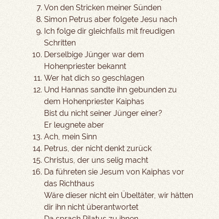
Von den Stricken meiner Sünden
Simon Petrus aber folgete Jesu nach
Ich folge dir gleichfalls mit freudigen
Schritten
Derselbige Jünger war dem
Hohenpriester bekannt
Wer hat dich so geschlagen
Und Hannas sandte ihn gebunden zu
dem Hohenpriester Kaiphas
Bist du nicht seiner Jünger einer?
Er leugnete aber
Ach, mein Sinn
Petrus, der nicht denkt zurück
Christus, der uns selig macht
Da führeten sie Jesum von Kaiphas vor
das Richthaus
Wäre dieser nicht ein Übeltäter, wir hätten
dir ihn nicht überantwortet
Da sprach Pilatus zu ihnen