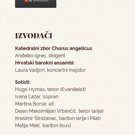
IZVOĐAČI
Katedralni zbor Chorus angelicus
Anđelko Igrec, dirigent
Hrvatski barokni ansambl
Laura Vadjon, koncertni majstor
Solisti:
Hugo Hymas, tenor (Evanđelist)
Ivana Lazar, sopran
Martina Borse, alt
Dejan Maksimilijan Vrbančič, tenor (arije)
Kresimir Stražanac, bariton (arije i Pilat)
Matija Meić, bariton (Isus)