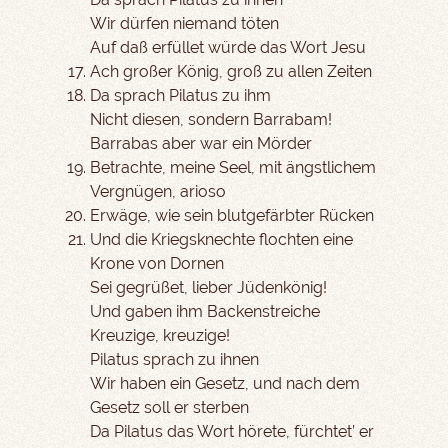
Wir dürfen niemand töten
Auf daß erfüllet würde das Wort Jesu
Ach großer König, groß zu allen Zeiten
Da sprach Pilatus zu ihm
Nicht diesen, sondern Barrabam!
Barrabas aber war ein Mörder
Betrachte, meine Seel, mit ängstlichem
Vergnügen, arioso
Erwäge, wie sein blutgefärbter Rücken
Und die Kriegsknechte flochten eine
Krone von Dornen
Sei gegrüßet, lieber Jüdenkönig!
Und gaben ihm Backenstreiche
Kreuzige, kreuzige!
Pilatus sprach zu ihnen
Wir haben ein Gesetz, und nach dem
Gesetz soll er sterben
Da Pilatus das Wort hörete, fürchtet’ er