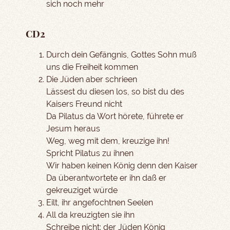
sich noch mehr
CD2
Durch dein Gefängnis, Gottes Sohn muß
uns die Freiheit kommen
Die Jüden aber schrieen
Lässest du diesen los, so bist du des
Kaisers Freund nicht
Da Pilatus da Wort hörete, führete er
Jesum heraus
Weg, weg mit dem, kreuzige ihn!
Spricht Pilatus zu ihnen
Wir haben keinen König denn den Kaiser
Da überantwortete er ihn daß er
gekreuziget würde
Eilt, ihr angefochtnen Seelen
All da kreuzigten sie ihn
Schreibe nicht: der Jüden König